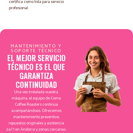
certifica como lista para servicio
profesional.
MANTENIMIENTO Y
SOPORTE TÉCNICO
EL MEJOR SERVICIO
TÉCNICO ES EL QUE
GARANTIZA
CONTINUIDAD
Una vez instalada vuestra
máquina, el equipo de Coma
Coffee Roasters continúa
acompañándoos. Ofrecemos
mantenimiento preventivo,
repuestos originales y asistencia
24/7 en Andorra y zonas cercanas.