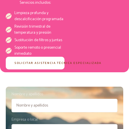
Servicios incluidos:
Limpieza profunda y
descalcificación programada
Revisión trimestral de
temperatura y presión
Sustitución de filtros y juntas
Soporte remoto o presencial
inmediato
SOLICITAR ASISTENCIA TÉCNICA ESPECIALIZADA
Nombre y apellidos
Empresa o local