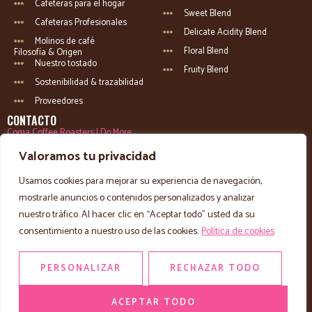
Cafeteras para el hogar
Sweet Blend
Cafeteras Profesionales
Delicate Acidity Blend
Molinos de café
Floral Blend
Filosofía & Origen
Nuestro tostado
Fruity Blend
Sostenibilidad & trazabilidad
Proveedores
CONTACTO
Coma Coffee Roasters | Do More
DIRECCIÓN
Valoramos tu privacidad
Carrer Esteve Dolsa Pujal, 39, AD500
Usamos cookies para mejorar su experiencia de navegación,
CORREO
mostrarle anuncios o contenidos personalizados y analizar
hola@comacoffeeroasters.com
nuestro tráfico. Al hacer clic en “Aceptar todo” usted da su
TELÉFONO
consentimiento a nuestro uso de las cookies.
Política de cookies
+376 802 610
PERSONALIZAR
RECHAZAR TODO
© 2025 Coma Coffee Roasters •
Política de privacidad
Todos los derechos reservados |
Términos y condiciones
Diseñado por
Copilots
Andorra
con
Política de cookies
Sitemap HTML
ACEPTAR TODO