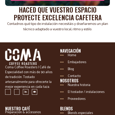
Alternative:
HACED QUE VUESTRO ESPACIO
PROYECTE EXCELENCIA CAFETERA
Contadnos qué tipo de instalación necesitáis y diseñaremos un plan
técnico adaptado a vuestro local, ritmo y estilo.
NAVEGACIÓN
Home
Embajadores
Coma Coffee Roasters | Café de
Blog
Especialidad con más de 90 años
Contacto
de tradición. Tostado
NOSOTROS
artesanalmente para ofrecerte la
Nuestra historia
mejor experiencia en cada taza.
El tostador / instalaciones
Proveedores
NUESTRO CAFÉ
BLENDS
Preparación & accesorios
Blends especiales