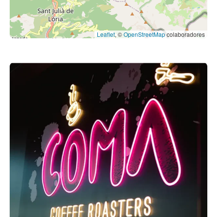
Leaflet
, ©
OpenStreetMap
colaboradores