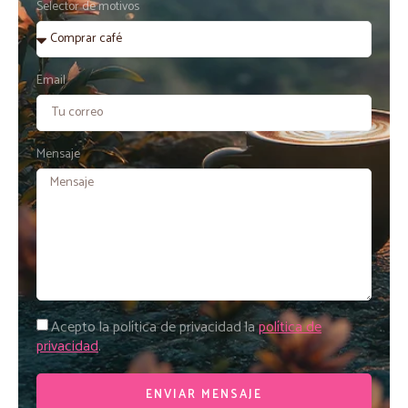
Selector de motivos
Email
Mensaje
Acepto la política de privacidad la
política de
privacidad
.
ENVIAR MENSAJE