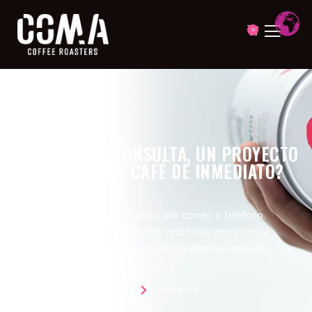
0
¿TENÉIS UNA CONSULTA, UN PROYECTO
O NECESITÁIS CAFÉ DE INMEDIATO?
Contactad con nosotros por correo o teléfono.
En Coma Coffee Roasters responderemos con la
rapidez y atención que vuestra empresa merece.
Inicio
Contacto