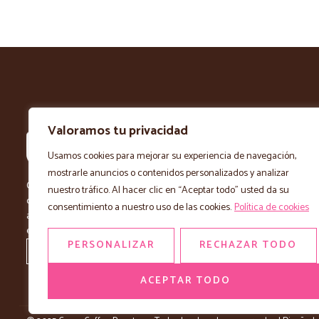
Valoramos tu privacidad
NAVEGACIÓN
Home
Usamos cookies para mejorar su experiencia de navegación,
Embajadores
mostrarle anuncios o contenidos personalizados y analizar
Coma Coffee Roasters | Café de Especialidad
Blog
nuestro tráfico. Al hacer clic en “Aceptar todo” usted da su
con más de 90 años de tradición. Tostado
consentimiento a nuestro uso de las cookies.
Política de cookies
Contacto
artesanalmente para ofrecerte la mejor
NOSOTROS
experiencia en cada taza.
Nuestra histor
PERSONALIZAR
RECHAZAR TODO
El tostador / i
ACEPTAR TODO
Proveedores