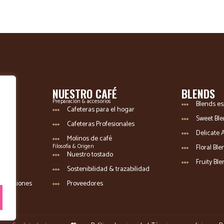
NUESTRO CAFÉ
BLENDS
Preparación & accesorios
Blends es
Cafeteras para el hogar
Sweet Bl
Cafeteras Profesionales
Delicate 
Molinos de café
Filosofía & Origen
Floral Bl
Nuestro tostado
Fruity Bl
ia
Sostenibilidad & trazabilidad
nstalaciones
Proveedores