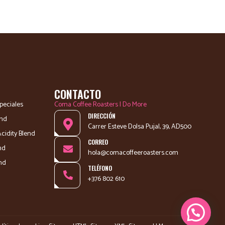
CONTACTO
peciales
Coma Coffee Roasters | Do More
DIRECCIÓN
end
Carrer Esteve Dolsa Pujal, 39, AD500
Acidity Blend
CORREO
end
hola@comacoffeeroasters.com
end
TELÉFONO
+376 802 610