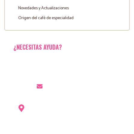
Novedades y Actualizaciones
Origen del café de especialidad
¿NECESITAS AYUDA?
¿Tienes dudas, quieres colaborar o necesitas un café a la
medida de tu empresa?
CORREO
hola@comacoffeeroasters.com
DIRECCIÓN
Carrer Esteve Dolsa Pujal, 39, AD500